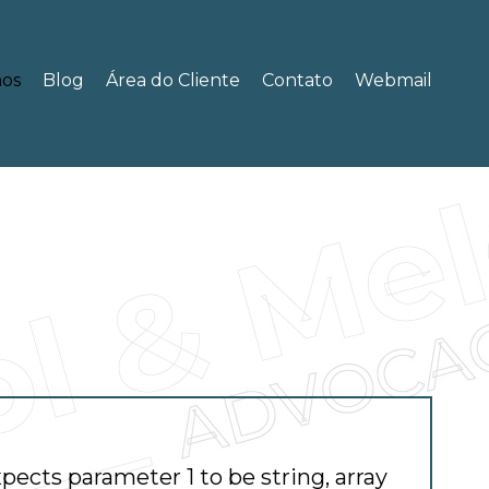
os
Blog
Área do Cliente
Contato
Webmail
expects parameter 1 to be string, array