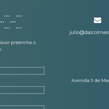
julio@dalcolmelo
favor preencha o
:
Avenida 5 de Març